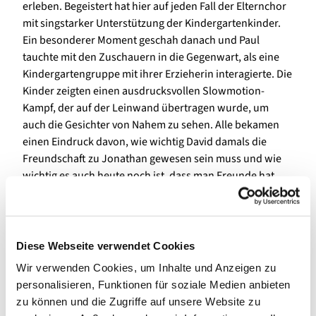
erleben. Begeistert hat hier auf jeden Fall der Elternchor
mit singstarker Unterstützung der Kindergartenkinder.
Ein besonderer Moment geschah danach und Paul
tauchte mit den Zuschauern in die Gegenwart, als eine
Kindergartengruppe mit ihrer Erzieherin interagierte. Die
Kinder zeigten einen ausdrucksvollen Slowmotion-
Kampf, der auf der Leinwand übertragen wurde, um
auch die Gesichter von Nahem zu sehen. Alle bekamen
einen Eindruck davon, wie wichtig David damals die
Freundschaft zu Jonathan gewesen sein muss und wie
wichtig es auch heute noch ist, dass man Freunde hat,
auf die man sich verlassen kann und denen man
vertrauen kann. Bei der nächsten Station auf Paul´s
Reise zeigten die Krippenkinder mit ihren selbst
gestalteten Schirmen, wie schön es ist, wenn Gott uns
Diese Webseite verwendet Cookies
unter seinem großen Schirm beschützt und behütet.
Wir verwenden Cookies, um Inhalte und Anzeigen zu
Zum Lied nach Psalm 91 „Unter dem Schirm des
personalisieren, Funktionen für soziale Medien anbieten
Höchsten“ des Elternchors, am Klavier begleitet von
zu können und die Zugriffe auf unsere Website zu
Sybille Häfele und Percussion von Daniel Labisch, zeigten