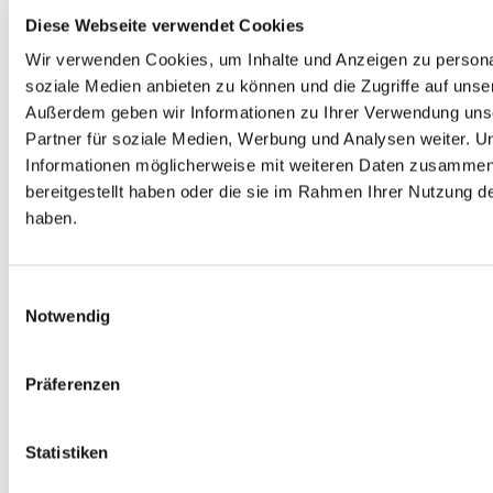
Diese Webseite verwendet Cookies
Wir verwenden Cookies, um Inhalte und Anzeigen zu personal
soziale Medien anbieten zu können und die Zugriffe auf unse
Außerdem geben wir Informationen zu Ihrer Verwendung uns
Partner für soziale Medien, Werbung und Analysen weiter. U
Jungscharen
Informationen möglicherweise mit weiteren Daten zusammen,
bereitgestellt haben oder die sie im Rahmen Ihrer Nutzung 
haben.
Der CVJM lädt Mädchen und Jungen zu den Jungscharen
ein. In altersgerechten Gruppen gibt es Raum für Spaß,
Einwilligungsauswahl
Spiel und das Entdecken von Gottes Liebe. Höhepunkt ist
Notwendig
das jährliche Zeltlager im Sommer. Die Gruppen fördern
Gemeinschaft, Kreativität und Zusammenhalt und treffen
Präferenzen
sich.
Statistiken