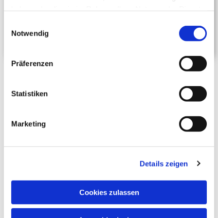
haben oder die sie im Rahmen Ihrer Nutzung der Dienste
gesammelt haben.
Einwilligungsauswahl
Notwendig
Präferenzen
Gemeindehaus Süd
Statistiken
Das Gemeindehaus Neureut Süd ist ein lebendiger
Treffpunkt im Stadtteil und steht deshalb gerne
Marketing
Neureuter Vereinen offen, die unsere Räume für
Sitzungen, Versammlungen oder andere gemeinnützige
Aktivitäten nutzen möchten.
Details zeigen
Auch Privatpersonen aus Neureut können den großen
Gemeindesaal für Familienfeiern und andere persönliche
Cookies zulassen
Anlässe mieten. Die Miete für den großen Saal beträgt
300 Euro für einen Nachmittag oder Abend. Für kleinere