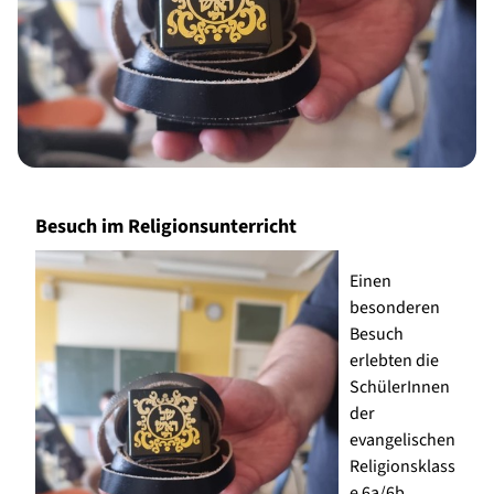
Besuch im Religionsunterricht
Einen
besonderen
Besuch
erlebten die
SchülerInnen
der
evangelischen
Religionsklass
e 6a/6b