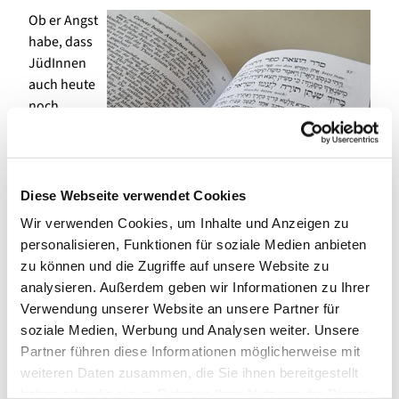
Ob er Angst
habe, dass
JüdInnen
auch heute
noch
verfolgt
werden,
wollte ein
Schüler am
Diese Webseite verwendet Cookies
Ende des
Wir verwenden Cookies, um Inhalte und Anzeigen zu
Besuchs
personalisieren, Funktionen für soziale Medien anbieten
wissen.
zu können und die Zugriffe auf unsere Website zu
"Ja, leider
analysieren. Außerdem geben wir Informationen zu Ihrer
kann man
Verwendung unserer Website an unsere Partner für
das
soziale Medien, Werbung und Analysen weiter. Unsere
angesichts
Partner führen diese Informationen möglicherweise mit
der
weiteren Daten zusammen, die Sie ihnen bereitgestellt
Geschichte
haben oder die sie im Rahmen Ihrer Nutzung der Dienste