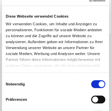
Diese Webseite verwendet Cookies
Der Blog konnte nicht gefunden werden
Wir verwenden Cookies, um Inhalte und Anzeigen zu
personalisieren, Funktionen für soziale Medien anbieten
zu können und die Zugriffe auf unsere Website zu
analysieren. Außerdem geben wir Informationen zu Ihrer
Verwendung unserer Website an unsere Partner für
Evangelische Kirchengemeinde Neureut
soziale Medien, Werbung und Analysen weiter. Unsere
Neureuter Hauptstraße 260
Partner führen diese Informationen möglicherweise mit
76149 Karlsruhe
weiteren Daten zusammen, die Sie ihnen bereitgestellt
Telefon:
0721-706134
haben oder die sie im Rahmen Ihrer Nutzung der Dienste
Email:
neureut(at)kbz.ekiba.de
gesammelt haben.
Einwilligungsauswahl
Notwendig
Öffnungszeiten
Pfarrbüro Nord
:
Präferenzen
Mo 9-12 Uhr
Mi 10-12 Uhr