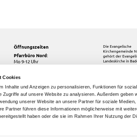
Öffnungszeiten
Die Evangelische
Kirchengemeinde N
Pfarrbüro Nord
:
gehört der
Evangel
Mo 9-12 Uhr
Landeskirche in Ba
Mi 10-12 Uhr
Do 17-19 Uhr
t Cookies
Pfarrbüro Kirchfeld:
 Inhalte und Anzeigen zu personalisieren, Funktionen für sozia
Do, Fr 9-12 Uhr
e Zugriffe auf unsere Website zu analysieren. Außerdem geben w
Pfarrbüro Süd
:
Di, Fr 9-12 Uhr
rwendung unserer Website an unsere Partner für soziale Medien
re Partner führen diese Informationen möglicherweise mit weite
ereitgestellt haben oder die sie im Rahmen Ihrer Nutzung der D
Kontakt
Impressum
Datenschutzerklärung
ChurchDesk-Login