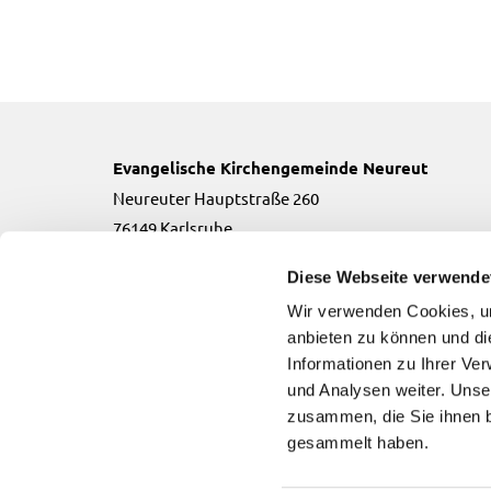
Evangelische Kirchengemeinde Neureut
Neureuter Hauptstraße 260
76149 Karlsruhe
Telefon:
0721-706134
Diese Webseite verwende
Email:
neureut(at)kbz.ekiba.de
Wir verwenden Cookies, um
anbieten zu können und di
Informationen zu Ihrer Ve
und Analysen weiter. Unse
zusammen, die Sie ihnen b
Evangelische Kirchengemeinde Neureut

gesammelt haben.