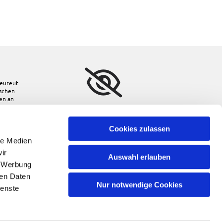
eureut
ischen
den
an
Bitte akzeptieren Sie
Marketing-Cookies, um
diese Karte anzuzeigen.
Cookies zulassen
le Medien
Accept cookies
ir
Auswahl erlauben
, Werbung
ren Daten
Nur notwendige Cookies
ienste