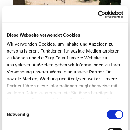
Auch verschiedene Spiele, Mottoabende, Sport und
Kreativität kamen nicht zu kurz. Doch neben all dem
Spaßprogramm hat mich besonders berührt, wie wir als
Gemeinschaft zusammengewachsen sind. Wenn da
Diese Webseite verwendet Cookies
junge Menschen sitzen und gemeinsam Lieder singen
Wir verwenden Cookies, um Inhalte und Anzeigen zu
von einem Gott, der sie sieht, wenn sie sich austauschen
personalisieren, Funktionen für soziale Medien anbieten
darüber, wo Gott Geschichte mit ihnen schreibt und sie
zu können und die Zugriffe auf unsere Website zu
sich gegenseitig helfen und unterstützen, dann spüre ich,
analysieren. Außerdem geben wir Informationen zu Ihrer
dass da Geist Gottes weht. Danke Gott! Wir freuen uns
Verwendung unserer Website an unsere Partner für
schon aufs nächste Jahr, wenn es wieder heißt „Go
soziale Medien, Werbung und Analysen weiter. Unsere
together…“.
Partner führen diese Informationen möglicherweise mit
weiteren Daten zusammen, die Sie ihnen bereitgestellt
haben oder die sie im Rahmen Ihrer Nutzung der Dienste
gesammelt haben.
Einwilligungsauswahl
Notwendig