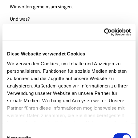
Wir wollen gemeinsam singen.
Und was?
Alle in ganz Neuruet, die Spaß am Singen von Gospels
haben.
Jeden Mittwoch um 20 Uhr im Gemeindehaus in
Neureut-Süd
Diese Webseite verwendet Cookies
Leitung: Martin Nußbaumer
Wir verwenden Cookies, um Inhalte und Anzeigen zu
Die evangelischen Kirchengemeinden in Neureut freuen
personalisieren, Funktionen für soziale Medien anbieten
sich!
zu können und die Zugriffe auf unsere Website zu
analysieren. Außerdem geben wir Informationen zu Ihrer
Verwendung unserer Website an unsere Partner für
soziale Medien, Werbung und Analysen weiter. Unsere
Partner führen diese Informationen möglicherweise mit
weiteren Daten zusammen, die Sie ihnen bereitgestellt
haben oder die sie im Rahmen Ihrer Nutzung der Dienste
gesammelt haben.
Einwilligungsauswahl