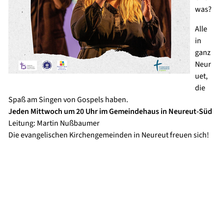
was?
Alle
in
ganz
Neur
uet,
die
Spaß am Singen von Gospels haben.
Jeden Mittwoch um 20 Uhr im Gemeindehaus in Neureut-Süd
Leitung: Martin Nußbaumer
Die evangelischen Kirchengemeinden in Neureut freuen sich!