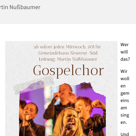
rtin Nußbaumer
Wer
will
das?
Wir
woll
en
gem
eins
am
sing
en.
Und