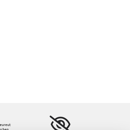
eureut
ischen