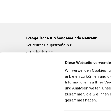
Evangelische Kirchengemeinde Neureut
Neureuter Hauptstraße 260
76149 Karlsruhe
Telefon:
0721-706134
Diese Webseite verwende
Email:
neureut(at)kbz.ekiba.de
Wir verwenden Cookies, um
anbieten zu können und di
Informationen zu Ihrer Ve
und Analysen weiter. Unse
zusammen, die Sie ihnen b
Evangelische Kirchengemeinde Neureut

gesammelt haben.