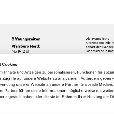
Öffnungszeiten
Die Evangelische
Kirchengemeinde N
Pfarrbüro Nord
:
gehört der
Evangel
Mo 9-12 Uhr
Landeskirche in Ba
Mi 10-12 Uhr
Do 17-19 Uhr
t Cookies
Pfarrbüro Kirchfeld:
 Inhalte und Anzeigen zu personalisieren, Funktionen für sozia
Do, Fr 9-12 Uhr
e Zugriffe auf unsere Website zu analysieren. Außerdem geben w
Pfarrbüro Süd
:
Di, Fr 9-12 Uhr
rwendung unserer Website an unsere Partner für soziale Medien
re Partner führen diese Informationen möglicherweise mit weite
ereitgestellt haben oder die sie im Rahmen Ihrer Nutzung der D
Kontakt
Impressum
Datenschutzerklärung
ChurchDesk-Login