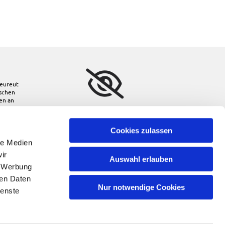
eureut
ischen
den
an
Bitte akzeptieren Sie
Marketing-Cookies, um
diese Karte anzuzeigen.
Cookies zulassen
le Medien
Accept cookies
ir
Auswahl erlauben
, Werbung
ren Daten
Nur notwendige Cookies
ienste