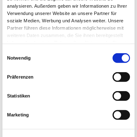
brauchte. Genau mit einem solchen Segen als Kraftquelle
analysieren. Außerdem geben wir Informationen zu Ihrer
konnten sodann auch alle Jubilare weitergehen -
Verwendung unserer Website an unsere Partner für
zunächst zum Mittagessen und später dann zum Kaffee
soziale Medien, Werbung und Analysen weiter. Unsere
trinken und Kuchenessen im Gemeindehaus.
Partner führen diese Informationen möglicherweise mit
weiteren Daten zusammen, die Sie ihnen bereitgestellt
haben oder die sie im Rahmen Ihrer Nutzung der Dienste
gesammelt haben.
Einwilligungsauswahl
Notwendig
Präferenzen
Statistiken
Marketing
Dort wurde - mit Blick auf das denkmalgeschützte
Gemälde an der Wand, gebetet, erzählt, erinnert, gelacht: