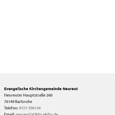
Evangelische Kirchengemeinde Neureut
Neureuter Hauptstraße 260
76149 Karlsruhe
Telefon:
0721-706134
Email:
neureut(at)kbz.ekiba.de