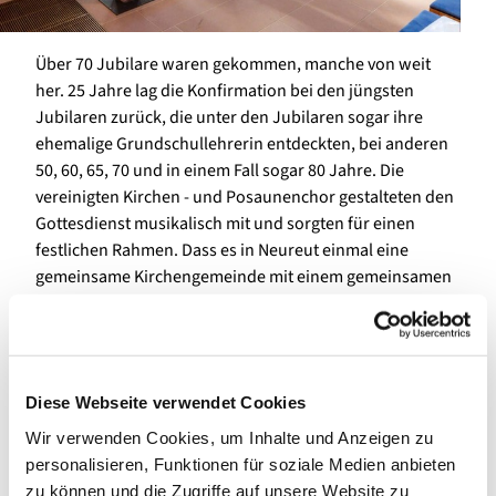
Über 70 Jubilare waren gekommen, manche von weit
her. 25 Jahre lag die Konfirmation bei den jüngsten
Jubilaren zurück, die unter den Jubilaren sogar ihre
ehemalige Grundschullehrerin entdeckten, bei anderen
50, 60, 65, 70 und in einem Fall sogar 80 Jahre. Die
vereinigten Kirchen - und Posaunenchor gestalteten den
Gottesdienst musikalisch mit und sorgten für einen
festlichen Rahmen. Dass es in Neureut einmal eine
gemeinsame Kirchengemeinde mit einem gemeinsamen
musikalischen Auftritt geben würde, es hätten wohl die
wenigsten zum Zeitpunkt ihrer Konfirmation gedacht. In
der Predigt von Pfarrer Würfel begegnete den Feiernden
eine biblische Figur, die gut zu diesem Anlass passte: eine
Diese Webseite verwendet Cookies
namenlose Frau, die kurz vor Ostern mit einem
kostbaren Öl zu Jesus geht - zweifelnd, zögernd, und am
Wir verwenden Cookies, um Inhalte und Anzeigen zu
Ende doch entschlossen. Sie salbte ihn und gab ihm so
personalisieren, Funktionen für soziale Medien anbieten
die Kraft, die er für seine letzten Meter der Wegstrecke
zu können und die Zugriffe auf unsere Website zu