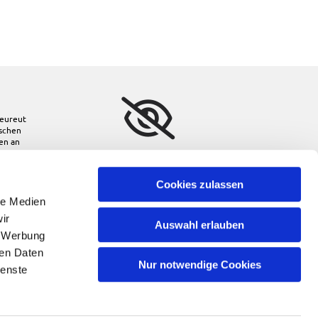
eureut
ischen
den
an
Bitte akzeptieren Sie
Marketing-Cookies, um
diese Karte anzuzeigen.
Cookies zulassen
le Medien
Accept cookies
ir
Auswahl erlauben
, Werbung
ren Daten
Nur notwendige Cookies
ienste