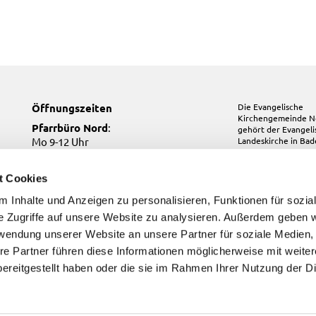
Öffnungszeiten
Die Evangelische
Kirchengemeinde N
Pfarrbüro Nord
:
gehört der
Evangel
Mo 9-12 Uhr
Landeskirche in Ba
Mi 10-12 Uhr
Do 17-19 Uhr
t Cookies
Pfarrbüro Kirchfeld:
 Inhalte und Anzeigen zu personalisieren, Funktionen für sozia
Do, Fr 9-12 Uhr
e Zugriffe auf unsere Website zu analysieren. Außerdem geben w
Pfarrbüro Süd
:
Di, Fr 9-12 Uhr
rwendung unserer Website an unsere Partner für soziale Medien
re Partner führen diese Informationen möglicherweise mit weite
ereitgestellt haben oder die sie im Rahmen Ihrer Nutzung der D
Kontakt
Impressum
Datenschutzerklärung
ChurchDesk-Login