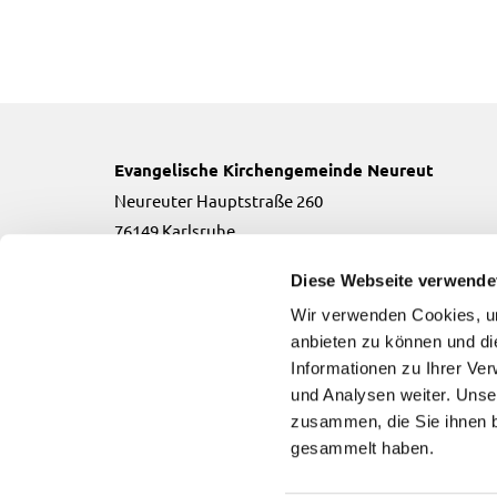
Evangelische Kirchengemeinde Neureut
Neureuter Hauptstraße 260
76149 Karlsruhe
Telefon:
0721-706134
Diese Webseite verwende
Email:
neureut(at)kbz.ekiba.de
Wir verwenden Cookies, um
anbieten zu können und di
Informationen zu Ihrer Ve
und Analysen weiter. Unse
zusammen, die Sie ihnen b
Evangelische Kirchengemeinde Neureut

gesammelt haben.