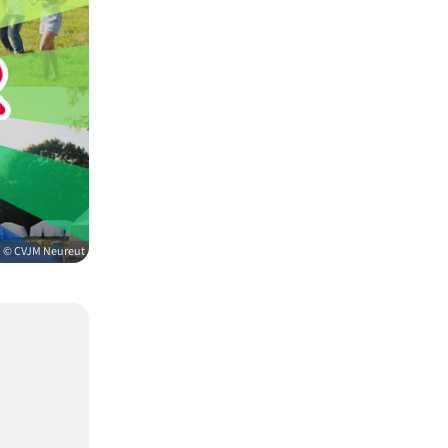
© CVJM Neureut