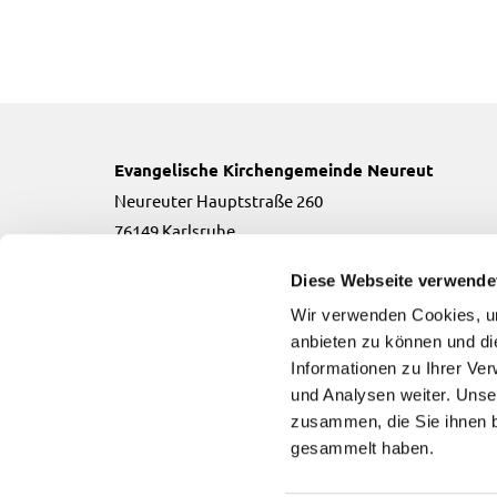
Evangelische Kirchengemeinde Neureut
Neureuter Hauptstraße 260
76149 Karlsruhe
Telefon:
0721-706134
Diese Webseite verwende
Email:
neureut(at)kbz.ekiba.de
Wir verwenden Cookies, um
anbieten zu können und di
Informationen zu Ihrer Ve
und Analysen weiter. Unse
zusammen, die Sie ihnen b
Evangelische Kirchengemeinde Neureut

gesammelt haben.