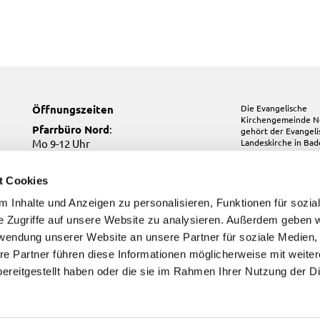
Öffnungszeiten
Die Evangelische
Kirchengemeinde N
Pfarrbüro Nord
:
gehört der
Evangel
Mo 9-12 Uhr
Landeskirche in Ba
Mi 10-12 Uhr
Do 17-19 Uhr
t Cookies
Pfarrbüro Kirchfeld:
 Inhalte und Anzeigen zu personalisieren, Funktionen für sozia
Do, Fr 9-12 Uhr
e Zugriffe auf unsere Website zu analysieren. Außerdem geben w
Pfarrbüro Süd
:
Di, Fr 9-12 Uhr
rwendung unserer Website an unsere Partner für soziale Medien
re Partner führen diese Informationen möglicherweise mit weite
ereitgestellt haben oder die sie im Rahmen Ihrer Nutzung der D
Kontakt
Impressum
Datenschutzerklärung
ChurchDesk-Login