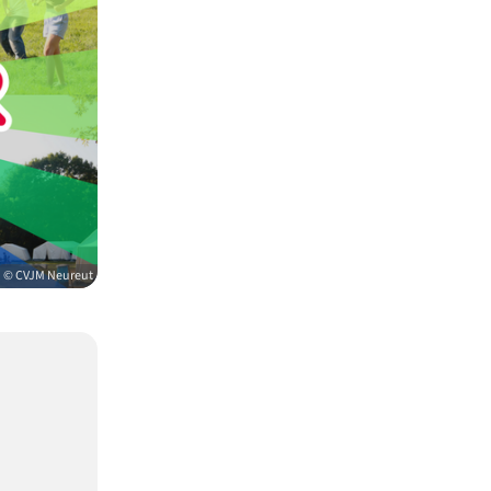
© CVJM Neureut