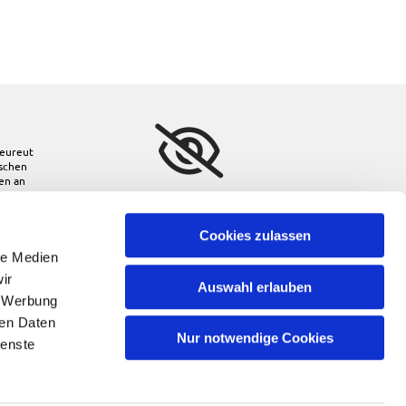
eureut
ischen
den
an
Bitte akzeptieren Sie
Marketing-Cookies, um
diese Karte anzuzeigen.
Cookies zulassen
le Medien
Accept cookies
ir
Auswahl erlauben
, Werbung
ren Daten
Nur notwendige Cookies
ienste