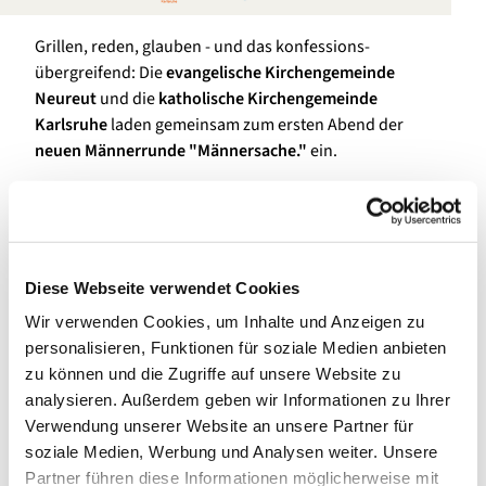
Grillen, reden, glauben - und das konfessions-
übergreifend: Die
evangelische Kirchengemeinde
Neureut
und die
katholische Kirchengemeinde
Karlsruhe
laden gemeinsam zum ersten Abend der
neuen Männerrunde "Männersache."
ein.
Am
16. Juli 2026 um 19.30 Uhr im Haus der Reformation,
Kiefernweg 22
in Neureut erwartet in direkter Nachfolge
der ehemaligen Männergruppe alle Männer ab 30 ein
entspannter Abend unter freiem Himmel: mit Barbecue,
Diese Webseite verwendet Cookies
Bier und Bionade. Und mit Gesprächen, die über das
Wir verwenden Cookies, um Inhalte und Anzeigen zu
Wetter hinausgehen.
personalisieren, Funktionen für soziale Medien anbieten
Das Thema des Abends: „Wenn mich das Leben grillt."
zu können und die Zugriffe auf unsere Website zu
Darüber wollen wir ins Gespräch kommen: offen, ehrlich
analysieren. Außerdem geben wir Informationen zu Ihrer
und auf Augenhöhe. Ein kurzer Abendsegen setzt am
Verwendung unserer Website an unsere Partner für
Ende den Schlusspunkt.
soziale Medien, Werbung und Analysen weiter. Unsere
Partner führen diese Informationen möglicherweise mit