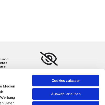
eureut
ischen
den
an
Bitte akzeptieren Sie
Marketing-Cookies, um
diese Karte anzuzeigen.
Cookies zulassen
le Medien
Accept cookies
ir
Auswahl erlauben
, Werbung
ren Daten