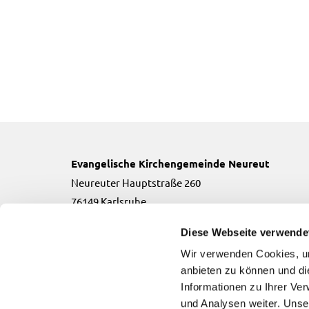
Evangelische Kirchengemeinde Neureut
Neureuter Hauptstraße 260
76149 Karlsruhe
Telefon:
0721-706134
Diese Webseite verwende
Email:
neureut(at)kbz.ekiba.de
Wir verwenden Cookies, um
anbieten zu können und di
Informationen zu Ihrer Ve
und Analysen weiter. Unse