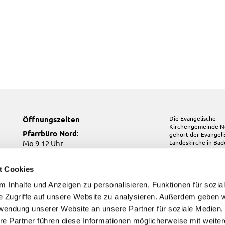
Öffnungszeiten
Die Evangelische
Kirchengemeinde N
Pfarrbüro Nord
:
gehört der
Evangel
Mo 9-12 Uhr
Landeskirche in Ba
Mi 10-12 Uhr
Do 17-19 Uhr
t Cookies
Pfarrbüro Kirchfeld:
 Inhalte und Anzeigen zu personalisieren, Funktionen für sozia
Do, Fr 9-12 Uhr
e Zugriffe auf unsere Website zu analysieren. Außerdem geben w
Pfarrbüro Süd
:
Di, Fr 9-12 Uhr
rwendung unserer Website an unsere Partner für soziale Medien
re Partner führen diese Informationen möglicherweise mit weite