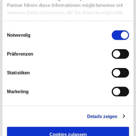
Partner führen diese Informationen möglicherweise mit
Dies könnte Sie auch interessieren
weiteren Daten zusammen, die Sie ihnen bereitgestellt
haben oder die sie im Rahmen Ihrer Nutzung der Dienste
gesammelt haben.
Einwilligungsauswahl
Notwendig
Präferenzen
Statistiken
Marketing
Details zeigen
Cookies zulassen