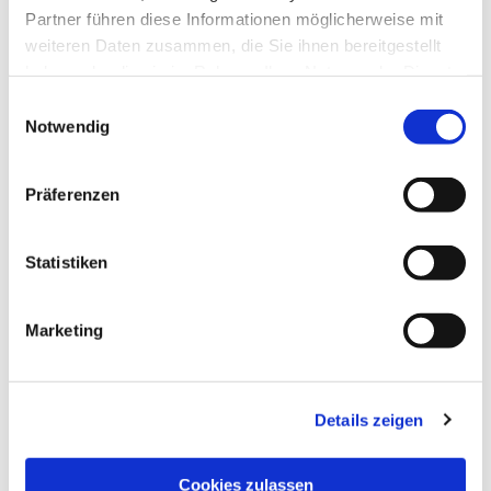
Partner führen diese Informationen möglicherweise mit
Dies könnte Sie auch interessieren
weiteren Daten zusammen, die Sie ihnen bereitgestellt
haben oder die sie im Rahmen Ihrer Nutzung der Dienste
gesammelt haben.
Einwilligungsauswahl
Notwendig
Präferenzen
Statistiken
Marketing
Details zeigen
Cookies zulassen