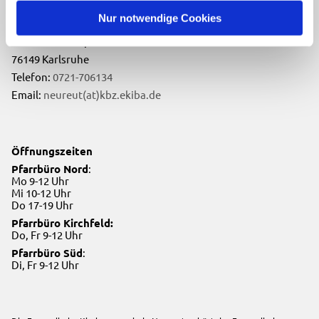
Nur notwendige Cookies
Evangelische Kirchengemeinde Neureut
Neureuter Hauptstraße 260
76149 Karlsruhe
Telefon:
0721-706134
Email:
neureut(at)kbz.ekiba.de
Öffnungszeiten
Pfarrbüro Nord
:
Mo 9-12 Uhr
Mi 10-12 Uhr
Do 17-19 Uhr
Pfarrbüro Kirchfeld:
Do, Fr 9-12 Uhr
Pfarrbüro Süd
:
Di, Fr 9-12 Uhr