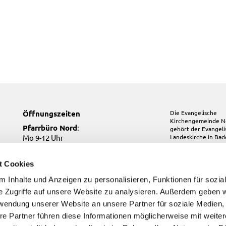
Öffnungszeiten
Die Evangelische
Kirchengemeinde N
Pfarrbüro Nord
:
gehört der
Evangel
Mo 9-12 Uhr
Landeskirche in Ba
Mi 10-12 Uhr
Do 17-19 Uhr
t Cookies
Pfarrbüro Kirchfeld:
 Inhalte und Anzeigen zu personalisieren, Funktionen für sozia
Do, Fr 9-12 Uhr
e Zugriffe auf unsere Website zu analysieren. Außerdem geben w
Pfarrbüro Süd
:
Di, Fr 9-12 Uhr
rwendung unserer Website an unsere Partner für soziale Medien
re Partner führen diese Informationen möglicherweise mit weite