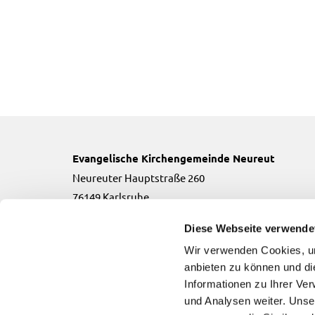
Evangelische Kirchengemeinde Neureut
Neureuter Hauptstraße 260
76149 Karlsruhe
Telefon:
0721-706134
Diese Webseite verwende
Email:
neureut(at)kbz.ekiba.de
Wir verwenden Cookies, um
anbieten zu können und di
Informationen zu Ihrer Ve
und Analysen weiter. Unse