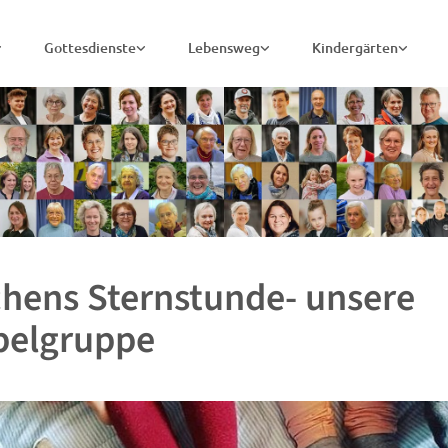
Gottesdienste
Lebensweg
Kindergärten
hens Sternstunde- unsere
belgruppe