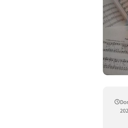
Don
202