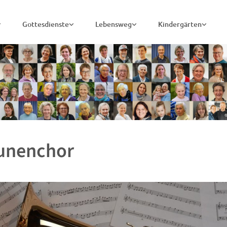
Gottesdienste
Lebensweg
Kindergärten
unenchor