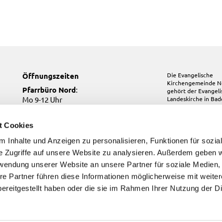
Öffnungszeiten
Die Evangelische
Kirchengemeinde N
Pfarrbüro Nord
:
gehört der
Evangel
Mo 9-12 Uhr
Landeskirche in Ba
Mi 10-12 Uhr
Do 17-19 Uhr
t Cookies
Pfarrbüro Kirchfeld:
 Inhalte und Anzeigen zu personalisieren, Funktionen für sozia
Do, Fr 9-12 Uhr
e Zugriffe auf unsere Website zu analysieren. Außerdem geben w
Pfarrbüro Süd
:
Di, Fr 9-12 Uhr
rwendung unserer Website an unsere Partner für soziale Medien
re Partner führen diese Informationen möglicherweise mit weite
ereitgestellt haben oder die sie im Rahmen Ihrer Nutzung der D
Kontakt
Impressum
Datenschutzerklärung
ChurchDesk-Login