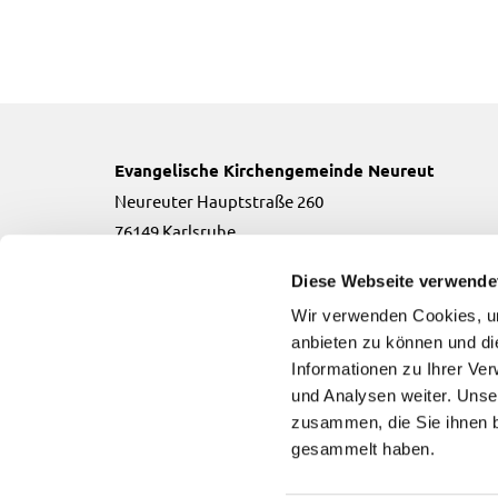
Evangelische Kirchengemeinde Neureut
Neureuter Hauptstraße 260
76149 Karlsruhe
Telefon:
0721-706134
Diese Webseite verwende
Email:
neureut(at)kbz.ekiba.de
Wir verwenden Cookies, um
anbieten zu können und di
Informationen zu Ihrer Ve
und Analysen weiter. Unse
zusammen, die Sie ihnen b
Evangelische Kirchengemeinde Neureut

gesammelt haben.