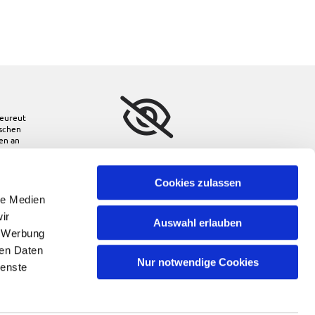
eureut
ischen
den
an
Bitte akzeptieren Sie
Marketing-Cookies, um
diese Karte anzuzeigen.
Cookies zulassen
le Medien
Accept cookies
ir
Auswahl erlauben
, Werbung
ren Daten
Nur notwendige Cookies
ienste