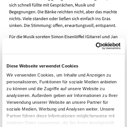
sich schnell füllte mit Gesprächen, Musik und
Begegnungen. Die Bänke reichten nicht, aber das machte
nichts. Viele standen oder ließen sich einfach ins Gras
sinken. Die Stimmung: offen, erwartungsvoll, entspannt.
Für die Musik sorgten Simon Eisenlöffel (Gitarre) und Jan
Schmelzer (Trompete) – mal feinfühlig, mal kraftvoll. Und
mittendrin: ein Impuls von Pfarrer Pascal Würfel, der
genau da ansetzte, wo viele im Alltag stehen. „Es gibt
Zeiten, da brennt nichts mehr“, sagte er. „Da ist nur noch
Diese Webseite verwendet Cookies
Glut. Oder gar nur Asche.“ Und dann erinnerte er an die
Wir verwenden Cookies, um Inhalte und Anzeigen zu
Pfingstgeschichte: an Menschen, die sich zurückgezogen
personalisieren, Funktionen für soziale Medien anbieten
hatten, orientierungslos nach dem, was verloren schien.
zu können und die Zugriffe auf unsere Website zu
Und daran, wie genau in diese Ratlosigkeit hinein der
analysieren. Außerdem geben wir Informationen zu Ihrer
Geist Gottes wie ein Sturm aufflammte – nicht laut, nicht
Verwendung unserer Website an unsere Partner für
bedrohlich, sondern belebend. Der Heilige Geist, so
soziale Medien, Werbung und Analysen weiter. Unsere
Würfel, sei kein lautes Spektakel, sondern manchmal nur
Partner führen diese Informationen möglicherweise mit
ein Funke – in einem Gedanken, in einem Menschen, der
weiteren Daten zusammen, die Sie ihnen bereitgestellt
zur richtigen Zeit auftaucht. „Auch aus deinem leisen