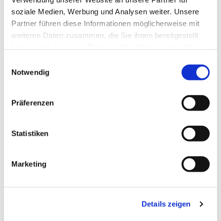
soziale Medien, Werbung und Analysen weiter. Unsere
Partner führen diese Informationen möglicherweise mit
weiteren Daten zusammen, die Sie ihnen bereitgestellt
haben oder die sie im Rahmen Ihrer Nutzung der Dienste
Dies könnte Sie auch interessieren
gesammelt haben.
Einwilligungsauswahl
Notwendig
Präferenzen
Statistiken
Marketing
Details zeigen