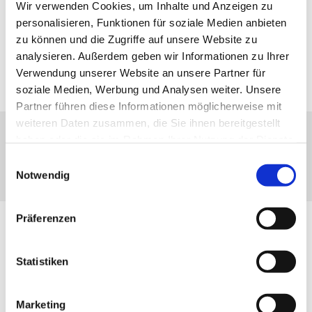
Wir verwenden Cookies, um Inhalte und Anzeigen zu
personalisieren, Funktionen für soziale Medien anbieten
Gemeindediakonin Rebecca Mann
zu können und die Zugriffe auf unsere Website zu
Tel.
0152-38983551
analysieren. Außerdem geben wir Informationen zu Ihrer
Email:
rebecca.mann(at)kbz.ekiba.de
Verwendung unserer Website an unsere Partner für
soziale Medien, Werbung und Analysen weiter. Unsere
Partner führen diese Informationen möglicherweise mit
Öffnungszeiten
weiteren Daten zusammen, die Sie ihnen bereitgestellt
haben oder die sie im Rahmen Ihrer Nutzung der Dienste
Montag: 9.00 Uhr - 12.00 Uhr
gesammelt haben.
Mittwoch: 10.00 Uhr - 12.00 Uhr
Einwilligungsauswahl
Notwendig
Freitag: 9.00 Uhr - 12.00 Uhr
Präferenzen
Statistiken
Marketing