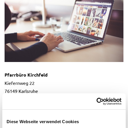
Pfarrbüro Kirchfeld
Kiefernweg 22
76149 Karlsruhe
Pfr. Albrecht Fitterer-Pfeiffer
Sekretariat: Christiane Wieland-Knieriemen
Tel.
0721-705881
Diese Webseite verwendet Cookies
Email:
neureut(at)kbz.ekiba.de