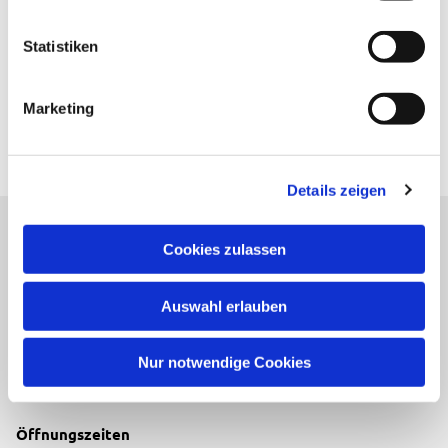
Statistiken
Marketing
Details zeigen
Cookies zulassen
Evangelische Kirchengemeinde Neureut
Neureuter Hauptstraße 260
76149 Karlsruhe
Auswahl erlauben
Telefon:
0721-706134
Email:
neureut(at)kbz.ekiba.de
Nur notwendige Cookies
Öffnungszeiten