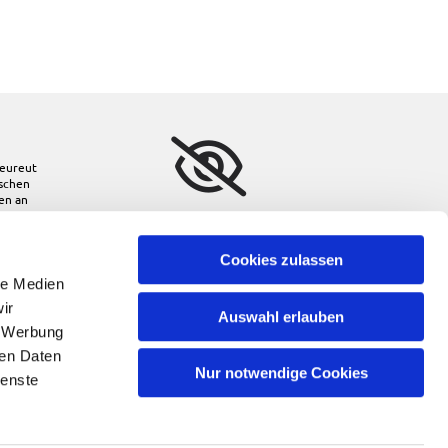
eureut
ischen
den
an
Bitte akzeptieren Sie
Marketing-Cookies, um
diese Karte anzuzeigen.
Cookies zulassen
le Medien
Accept cookies
ir
Auswahl erlauben
, Werbung
ren Daten
Nur notwendige Cookies
ienste