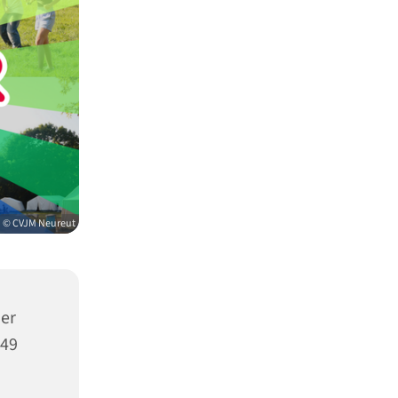
© CVJM Neureut
er
149