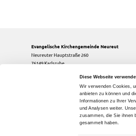
Evangelische Kirchengemeinde Neureut
Neureuter Hauptstraße 260
76149 Karlsruhe
Telefon:
0721-706134
Diese Webseite verwende
Email:
neureut(at)kbz.ekiba.de
Wir verwenden Cookies, um
anbieten zu können und di
Informationen zu Ihrer Ve
und Analysen weiter. Unse
zusammen, die Sie ihnen b
Evangelische Kirchengemeinde Neureut

gesammelt haben.