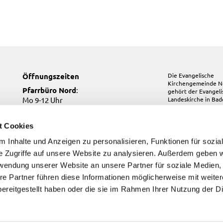
Öffnungszeiten
Die Evangelische
Kirchengemeinde N
Pfarrbüro Nord
:
gehört der
Evangel
Mo 9-12 Uhr
Landeskirche in Ba
Mi 10-12 Uhr
Do 17-19 Uhr
t Cookies
Pfarrbüro Kirchfeld:
 Inhalte und Anzeigen zu personalisieren, Funktionen für sozia
Do, Fr 9-12 Uhr
e Zugriffe auf unsere Website zu analysieren. Außerdem geben w
Pfarrbüro Süd
:
Di, Fr 9-12 Uhr
rwendung unserer Website an unsere Partner für soziale Medien
re Partner führen diese Informationen möglicherweise mit weite
ereitgestellt haben oder die sie im Rahmen Ihrer Nutzung der D
Kontakt
Impressum
Datenschutzerklärung
ChurchDesk-Login