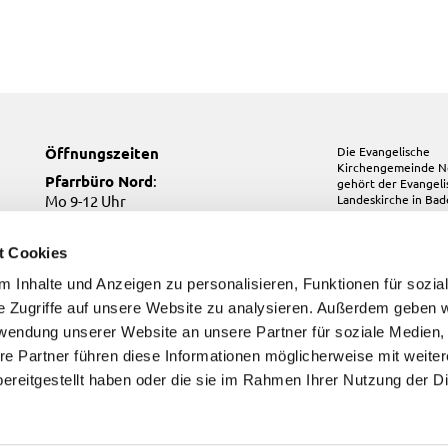
Öffnungszeiten
Die Evangelische
Kirchengemeinde N
Pfarrbüro Nord
:
gehört der
Evangel
Mo 9-12 Uhr
Landeskirche in Ba
Mi 10-12 Uhr
Do 17-19 Uhr
t Cookies
Pfarrbüro Kirchfeld:
 Inhalte und Anzeigen zu personalisieren, Funktionen für sozia
Do, Fr 9-12 Uhr
e Zugriffe auf unsere Website zu analysieren. Außerdem geben w
Pfarrbüro Süd
:
Di, Fr 9-12 Uhr
rwendung unserer Website an unsere Partner für soziale Medien
re Partner führen diese Informationen möglicherweise mit weite
ereitgestellt haben oder die sie im Rahmen Ihrer Nutzung der D
Kontakt
Impressum
Datenschutzerklärung
ChurchDesk-Login