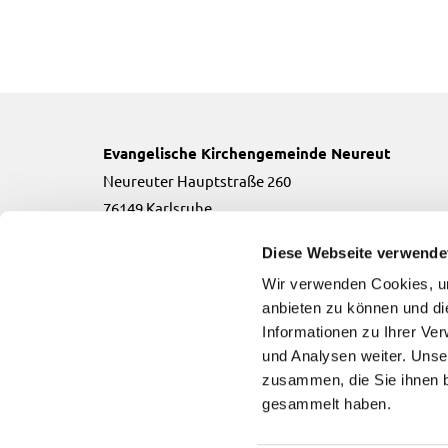
Evangelische Kirchengemeinde Neureut
Neureuter Hauptstraße 260
76149 Karlsruhe
Telefon:
0721-706134
Diese Webseite verwende
Email:
neureut(at)kbz.ekiba.de
Wir verwenden Cookies, um
anbieten zu können und di
Informationen zu Ihrer Ve
und Analysen weiter. Unse
zusammen, die Sie ihnen b
Evangelische Kirchengemeinde Neureut

gesammelt haben.