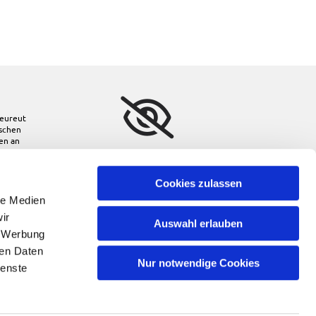
eureut
ischen
den
an
Bitte akzeptieren Sie
Marketing-Cookies, um
diese Karte anzuzeigen.
Cookies zulassen
le Medien
Accept cookies
ir
Auswahl erlauben
, Werbung
ren Daten
Nur notwendige Cookies
ienste