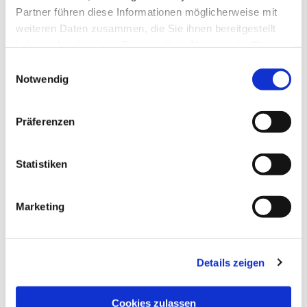
Partner führen diese Informationen möglicherweise mit
Dies könnte Sie auch interessieren
weiteren Daten zusammen, die Sie ihnen bereitgestellt
haben oder die sie im Rahmen Ihrer Nutzung der Dienste
gesammelt haben.
Einwilligungsauswahl
Notwendig
Präferenzen
Statistiken
Marketing
Details zeigen
Cookies zulassen